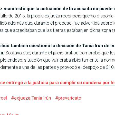
tez manifestó que la actuación de la acusada no puede 
allo de 2015, la propia exjueza reconoció que no disponía
icó además que, durante el proceso, fue advertida sobre l
s que acreditaban que las tierras estaban en dicha zona re
blico también cuestionó la decisión de Tania Irún de i
ia.
Sostuvo que, durante el juicio oral, se comprobó que l
mple endoso, situación que vulneraba abiertamente la norma
ebidamente a una de las partes y provocó el despojo de 310
e entregó a la justicia para cumplir su condena por l
rcel
#
exjueza Tania Irún
#
prevaricato