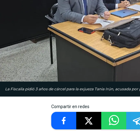
La Fiscalía pidió 3 años de cárcel para la exjueza Tania Irún, acusada por
Compartir en redes