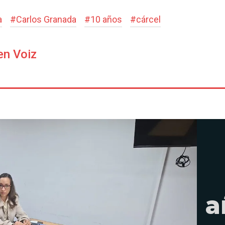
a
#
Carlos Granada
#
10 años
#
cárcel
en Voiz
a