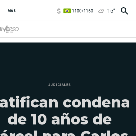
1100
/
1160
15
°
:MÁS
3,8
/
4
6850
/
7200
5900
/
5960
JUDICIALES
atifican condena
de 10 años de