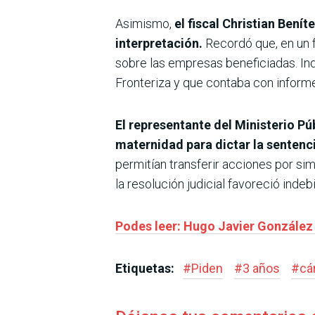
Asimismo,
el fiscal Christian Bení
interpretación.
Recordó que, en un f
sobre las empresas beneficiadas. Ind
Fronteriza y que contaba con informe
El representante del Ministerio Pú
maternidad para dictar la sentenc
permitían transferir acciones por si
la resolución judicial favoreció ind
Podes leer: Hugo Javier González s
Etiquetas:
#
Piden
#
3 años
#
cá