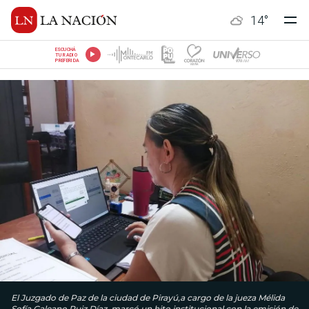
14
°
ESCUCHÁ
TU RADIO
PREFERIDA
El Juzgado de Paz de la ciudad de Pirayú,a cargo de la jueza Mélida
Sofía Galeano Ruiz Díaz, marcó un hito institucional con la emisión de