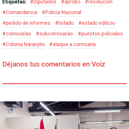
Etiquetas:
#
Diputados
#
aprobó
#
resolución
#
Comandancia
#
Policía Nacional
#
pedido de informes
#
listado
#
estado edilicio
#
comisarías
#
subcomisarías
#
puestos policiales
#
Colonia Naranjito
#
ataque a comisaría
Déjanos tus comentarios en Voiz