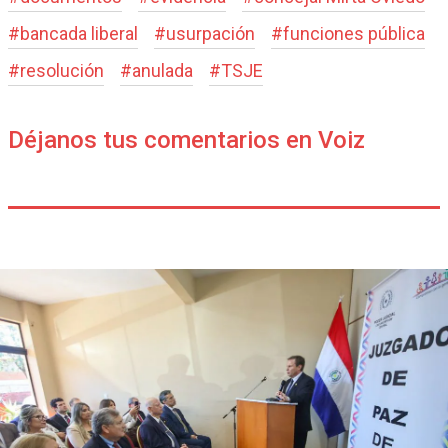
#
bancada liberal
#
usurpación
#
funciones pública
#
resolución
#
anulada
#
TSJE
Déjanos tus comentarios en Voiz