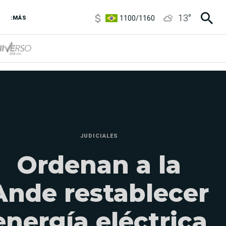
1100
/
1160
13
°
3,8
/
4
:MÁS
6850
/
7200
5900
/
5960
JUDICIALES
Ordenan a la
Ande restablecer
energía eléctrica