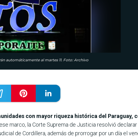
arán automáticamente al martes 11. Foto: Archivo
omunidades con mayor riqueza histórica del Paraguay,
ese marco, la Corte Suprema de Justicia resolvió declarar a
udicial de Cordillera, además de prorrogar por un día el v