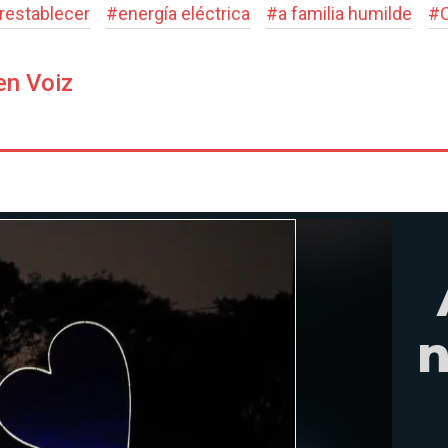
restablecer
#
energía eléctrica
#
a familia humilde
#
en Voiz
n