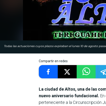
Todas las actuaciones cuyos plazos expiraban el lunes 10 de agosto pas
Compartir en redes
La ciudad de Altos, una de las c
nuevo aniversario fundacional.
En 
perteneciente a la Circunscripción J