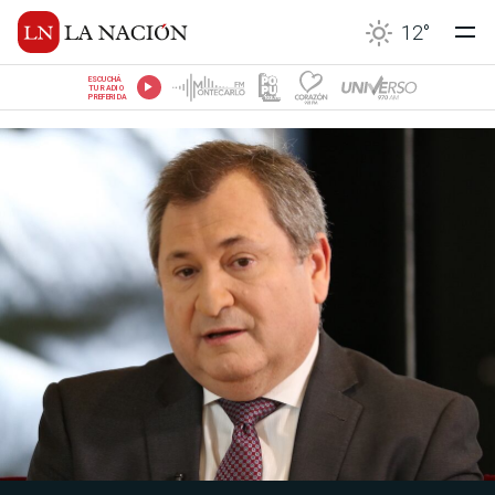
12
°
ESCUCHÁ
TU RADIO
PREFERIDA