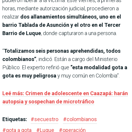
pudieron liberar a la víctima. Este viernes, a primeras
horas, mediante autorización judicial, procedieron a
realizar
dos allanamientos simultáneos, uno en el
barrio Tablada de Asunción y el otro en el Tercer
Barrio de Luque
, donde capturaron a una persona.
“
Totalizamos seis personas aprehendidas, todos
colombianos”
, indicó. Están a cargo del Ministerio
Público. El experto refirió que
“esta modalidad gota a
gota es muy peligrosa
y muy común en Colombia”.
Leé más: Crimen de adolescente en Caazapá: harán
autopsia y sospechan de microtráfico
Etiquetas:
#
secuestro
#
colombianos
#
gota a gota
#
Luque
#
operación