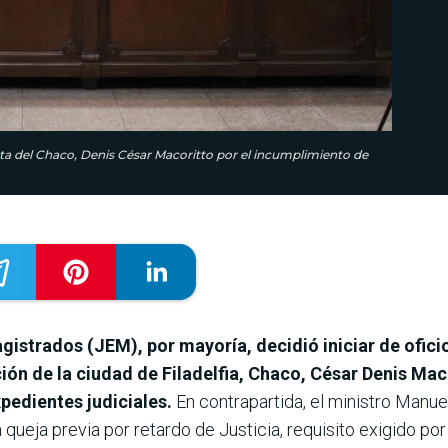
ista del Chaco, Denis César Macoritto por el incumplimiento de
istrados (JEM), por mayoría, decidió iniciar de oficio
ón de la ciudad de Filadelfia, Chaco, César Denis Mac
pedientes judiciales.
En contrapartida, el ministro Manue
 queja previa por retardo de Justicia, requisito exigido por 