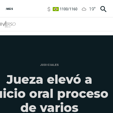
1100
/
1160
19
°
3,8
/
4
:MÁS
6850
/
7200
5900
/
5960
JUDICIALES
Jueza elevó a
uicio oral proceso
de varios