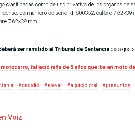
o clasificadas como de uso privativo de los órganos de seg
idense, con número de serie RHS00352, calibre 7.62×39 mm
ibre 7.62×39 mm.
deberá ser remitido al Tribunal de Sentencia
para que se
 motocarro, falleció niña de 5 años que iba en moto d
ntania
#
decidió
#
elevar
#
a juicio oral
#
presuntos
en Voiz