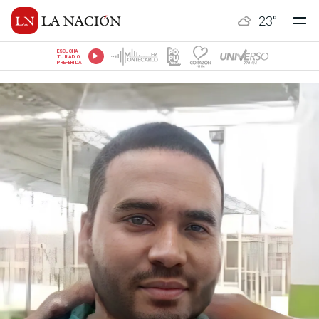
23
°
ESCUCHÁ
TU RADIO
PREFERIDA