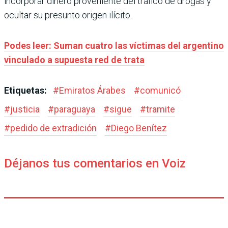
incorporar dinero proveniente del tráfico de drogas y
ocultar su presunto origen ilícito.
Podes leer: Suman cuatro las víctimas del argentino
vinculado a supuesta red de trata
Etiquetas:
#
Emiratos Árabes
#
comunicó
#
justicia
#
paraguaya
#
sigue
#
tramite
#
pedido de extradición
#
Diego Benítez
Déjanos tus comentarios en Voiz