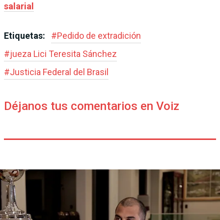
salarial
Etiquetas:
#
Pedido de extradición
#
jueza Lici Teresita Sánchez
#
Justicia Federal del Brasil
Déjanos tus comentarios en Voiz