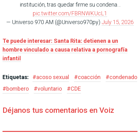
institución, tras quedar firme su condena…
pic.twitter.com/FBRNWKUcL1
— Universo 970 AM (@Universo970py)
July 15, 2026
Te puede interesar: Santa Rita: detienen a un
hombre vinculado a causa relativa a pornografía
infantil
Etiquetas:
#
acoso sexual
#
coacción
#
condenado
#
bombero
#
voluntario
#
CDE
Déjanos tus comentarios en Voiz