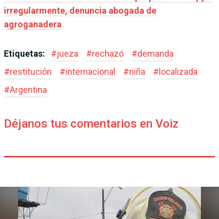
irregularmente, denuncia abogada de
agroganadera
Etiquetas:
#
jueza
#
rechazó
#
demanda
#
restitución
#
internacional
#
niña
#
localizada
#
Argentina
Déjanos tus comentarios en Voiz