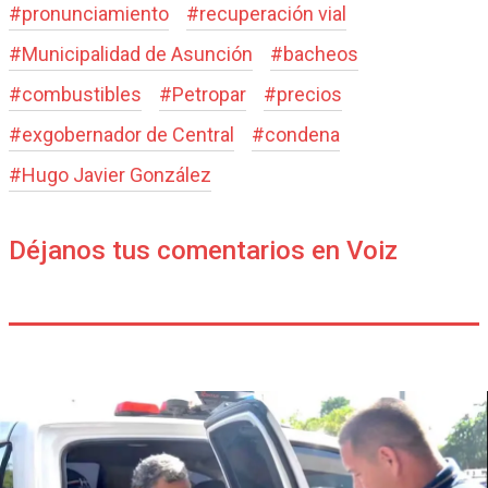
#
pronunciamiento
#
recuperación vial
#
Municipalidad de Asunción
#
bacheos
#
combustibles
#
Petropar
#
precios
#
exgobernador de Central
#
condena
#
Hugo Javier González
Déjanos tus comentarios en Voiz