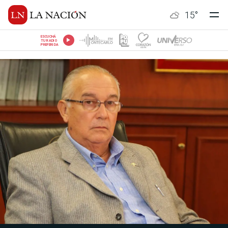
15
°
ESCUCHÁ
TU RADIO
PREFERIDA