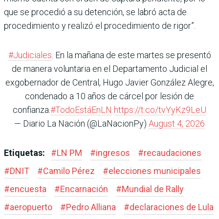
que se procedió a su detención, se labró acta de
procedimiento y realizó el procedimiento de rigor”.
#Judiciales
. En la mañana de este martes se presentó
de manera voluntaria en el Departamento Judicial el
exgobernador de Central, Hugo Javier González Alegre,
condenado a 10 años de cárcel por lesión de
confianza.
#TodoEstáEnLN
https://t.co/tvYyKz9LeU
— Diario La Nación (@LaNacionPy)
August 4, 2026
Etiquetas:
#
LN PM
#
ingresos
#
recaudaciones
#
DNIT
#
Camilo Pérez
#
elecciones municipales
#
encuesta
#
Encarnación
#
Mundial de Rally
#
aeropuerto
#
Pedro Alliana
#
declaraciones de Lula