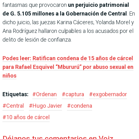
fantasmas que provocaron
un perjuicio patrimonial
de G. 5.105 millones a la Gobernación de Central
. En
dicho juicio, las juezas Karina Cáceres, Yolanda Morel y
Ana Rodríguez hallaron culpables a los acusados por el
delito de lesión de confianza.
Podes leer: Ratifican condena de 15 años de cárcel
para Rafael Esquivel “Mbururú” por abuso sexual en
niños
Etiquetas:
#
Ordenan
#
captura
#
exgobernador
#
Central
#
Hugo Javier
#
condena
#
10 años de cárcel
Déjanos tus comentarios en Voiz