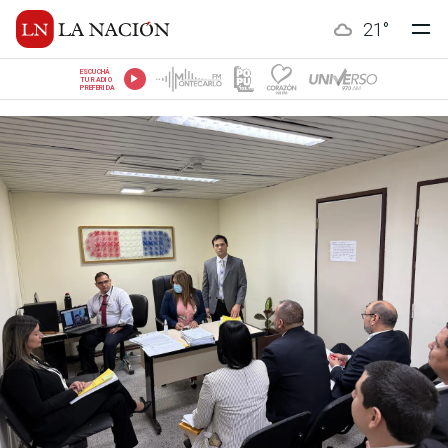
21
°
ESCUCHÁ
TU RADIO
PREFERIDA