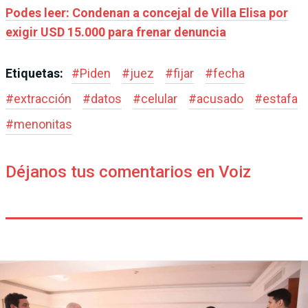
Podes leer: Condenan a concejal de Villa Elisa por
exigir USD 15.000 para frenar denuncia
Etiquetas:
#
Piden
#
juez
#
fijar
#
fecha
#
extracción
#
datos
#
celular
#
acusado
#
estafa
#
menonitas
Déjanos tus comentarios en Voiz