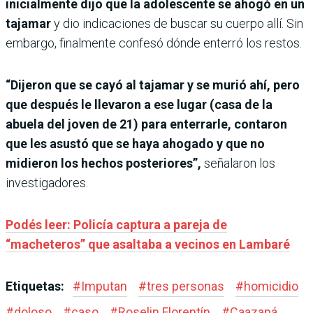
inicialmente dijo que la adolescente se ahogó en un
tajamar
y dio indicaciones de buscar su cuerpo allí. Sin
embargo, finalmente confesó dónde enterró los restos.
“Dijeron que se cayó al tajamar y se murió ahí, pero
que después le llevaron a ese lugar (casa de la
abuela del joven de 21) para enterrarle, contaron
que les asustó que se haya ahogado y que no
midieron los hechos posteriores”,
señalaron los
investigadores.
Podés leer: Policía captura a pareja de
“macheteros” que asaltaba a vecinos en Lambaré
Etiquetas:
#
Imputan
#
tres personas
#
homicidio
#
doloso
#
caso
#
Roselin Florentín
#
Caazapá