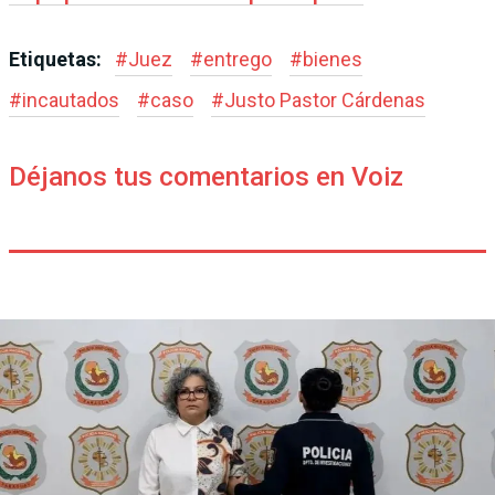
Etiquetas:
#
Juez
#
entrego
#
bienes
#
incautados
#
caso
#
Justo Pastor Cárdenas
Déjanos tus comentarios en Voiz