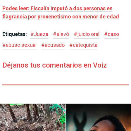
Podes leer: Fiscalía imputó a dos personas en
flagrancia por proxenetismo con menor de edad
Etiquetas:
#
Jueza
#
elevó
#
juicio oral
#
caso
#
abuso sexual
#
acusado
#
catequista
Déjanos tus comentarios en Voiz