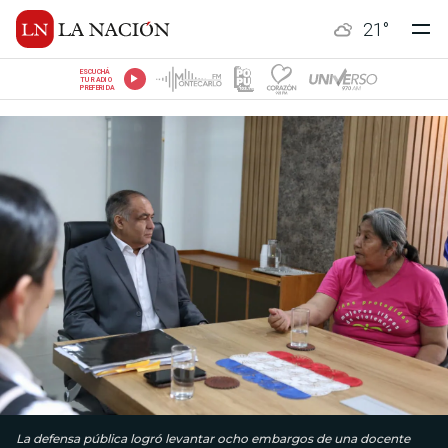
21
°
ESCUCHÁ
TU RADIO
PREFERIDA
La defensa pública logró levantar ocho embargos de una docente