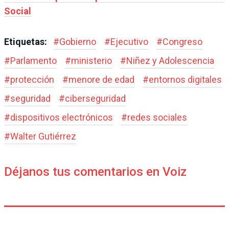
Social
Etiquetas:
#
Gobierno
#
Ejecutivo
#
Congreso
#
Parlamento
#
ministerio
#
Niñez y Adolescencia
#
protección
#
menore de edad
#
entornos digitales
#
seguridad
#
ciberseguridad
#
dispositivos electrónicos
#
redes sociales
#
Walter Gutiérrez
Déjanos tus comentarios en Voiz