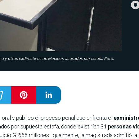
o
and y otros exdirectivos de Mocipar, acusados por estafa. Foto:
o oral y público el proceso penal que enfrenta el
exministr
dos por supuesta estafa, donde existirían 3
1 personas v
icio G. 665 millones. Igualmente, la magistrada admitió la