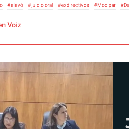
zo
#
elevó
#
juicio oral
#
exdirectivos
#
Mocipar
#
Da
en Voiz