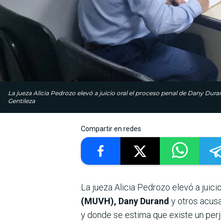
La jueza Alicia Pedrozo elevó a juicio oral el proceso penal de Dany Dur
Gentileza
Compartir en redes
La jueza Alicia Pedrozo elevó a juici
(MUVH), Dany Durand
y otros acusa
y donde se estima que existe un perju