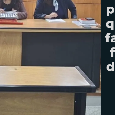
p
q
f
d