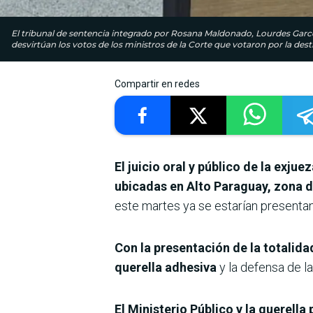
El tribunal de sentencia integrado por Rosana Maldonado, Lourdes Garcete
desvirtúan los votos de los ministros de la Corte que votaron por la dest
Compartir en redes
El juicio oral y público de la exju
ubicadas en Alto Paraguay, zona 
este martes ya se estarían presentan
Con la presentación de la totalida
querella adhesiva
y la defensa de la
El Ministerio Público y la querel