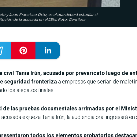
 y Juan Francisco Ortiz, es el que deberá estudiar si
itución de la acusada en el JEM. Foto: Gentileza
eza civil Tania Irún, acusada por prevaricato luego de e
de seguridad fronteriza
a empresas que serían de maletín,
do los alegatos finales.
d de las pruebas documentales arrimadas por el Minist
 acusada exjueza Tania Irún, la audiencia oral ingresará en s
la presentaron todos los elementos probatorios destac