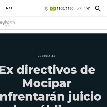
1100
/
1160
28
°
3,8
/
4
:MÁS
6850
/
7200
5900
/
5960
JUDICIALES
Ex directivos de
Mocipar
nfrentarán juicio