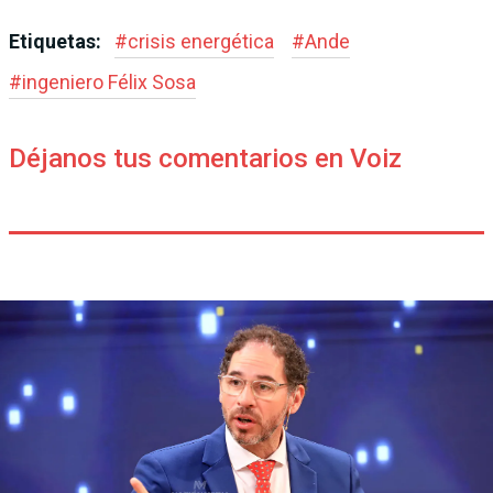
Etiquetas:
#
crisis energética
#
Ande
#
ingeniero Félix Sosa
Déjanos tus comentarios en Voiz