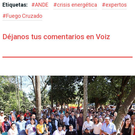
Etiquetas:
#
ANDE
#
crisis energética
#
expertos
#
Fuego Cruzado
Déjanos tus comentarios en Voiz