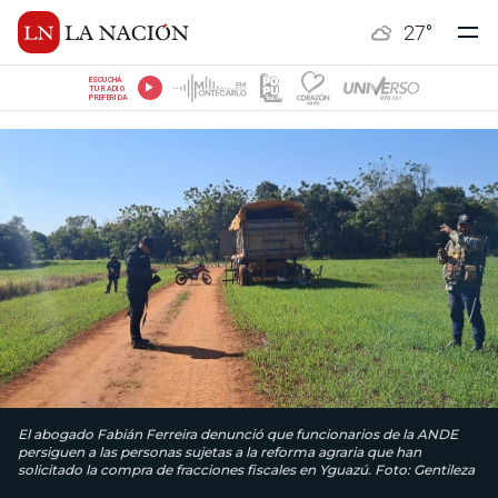
27
°
ESCUCHÁ
TU RADIO
PREFERIDA
El abogado Fabián Ferreira denunció que funcionarios de la ANDE
persiguen a las personas sujetas a la reforma agraria que han
solicitado la compra de fracciones fiscales en Yguazú. Foto: Gentileza