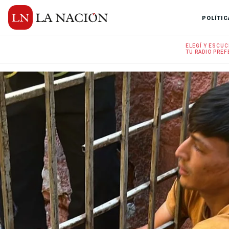
POLÍTIC
ELEGÍ Y
ESCUC
TU RADIO
PREF