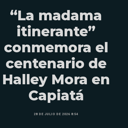
“La madama
itinerante”
conmemora el
centenario de
Halley Mora en
Capiatá
28 DE JULIO DE 2026 8:54