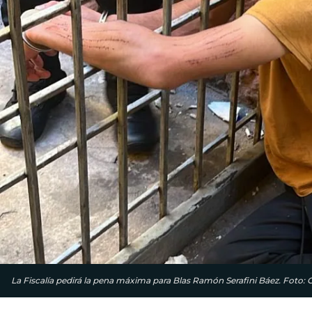
La Fiscalía pedirá la pena máxima para Blas Ramón Serafini Báez. Foto: G