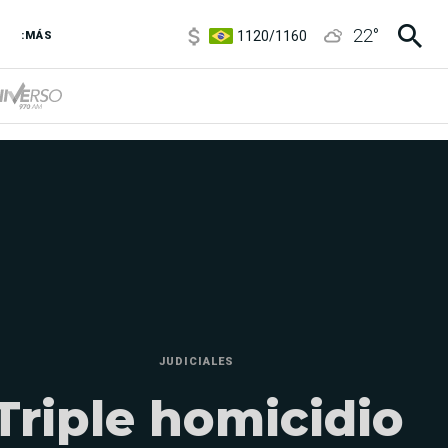
1120
/
1160
22
°
3,6
/
3,9
:MÁS
6850
/
7200
5920
/
5970
JUDICIALES
Triple homicidio