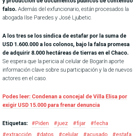
y producción de documentos públicos de contenido
falso.
Además del exfuncionario, están procesados la
abogada Ilse Paredes y José Ljubetic.
A los tres se los sindica de estafar por la suma de
USD 1.600.000 a los colonos, bajo la falsa promesa
de adquirir 8.000 hectáreas de tierras en el Chaco.
Se espera que la pericia al celular de Bogarín aporte
información clave sobre su participación y la de nuevos
actores en el caso.
Podes leer: Condenan a concejal de Villa Elisa por
exigir USD 15.000 para frenar denuncia
Etiquetas:
#
Piden
#
juez
#
fijar
#
fecha
#
extracción
#
datos
#
celular
#
acusado
#
estafa