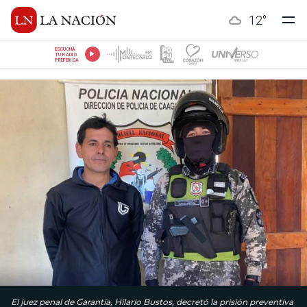
12
°
ESCUCHÁ
TU RADIO
PREFERIDA
El juez penal de Garantía, Hilario Bustos, decretó la prisión preventiva