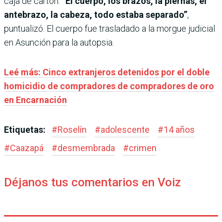
caja de cartón.
“El cuerpo, los brazos, la piernas, el
antebrazo, la cabeza, todo estaba separado”
,
puntualizó. El cuerpo fue trasladado a la morgue judicial
en Asunción para la autopsia.
Leé más: Cinco extranjeros detenidos por el doble
homicidio de compradores de compradores de oro
en Encarnación
Etiquetas:
#
Roselín
#
adolescente
#
14 años
#
Caazapá
#
desmembrada
#
crimen
Déjanos tus comentarios en Voiz