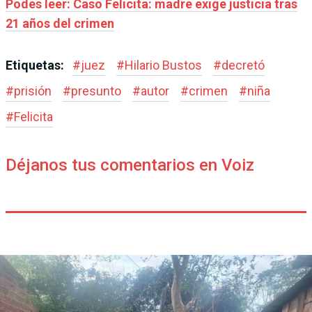
Podes leer: Caso Felicita: madre exige justicia tras
21 años del crimen
Etiquetas:
#
juez
#
Hilario Bustos
#
decretó
#
prisión
#
presunto
#
autor
#
crimen
#
niña
#
Felicita
Déjanos tus comentarios en Voiz