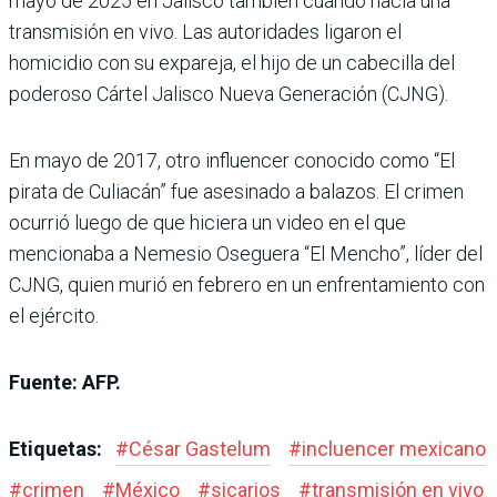
mayo de 2025 en Jalisco también cuando hacía una
transmisión en vivo. Las autoridades ligaron el
homicidio con su expareja, el hijo de un cabecilla del
poderoso Cártel Jalisco Nueva Generación (CJNG).
En mayo de 2017, otro influencer conocido como “El
pirata de Culiacán” fue asesinado a balazos. El crimen
ocurrió luego de que hiciera un video en el que
mencionaba a Nemesio Oseguera “El Mencho”, líder del
CJNG, quien murió en febrero en un enfrentamiento con
el ejército.
Fuente: AFP.
Etiquetas:
#
César Gastelum
#
incluencer mexicano
#
crimen
#
México
#
sicarios
#
transmisión en vivo