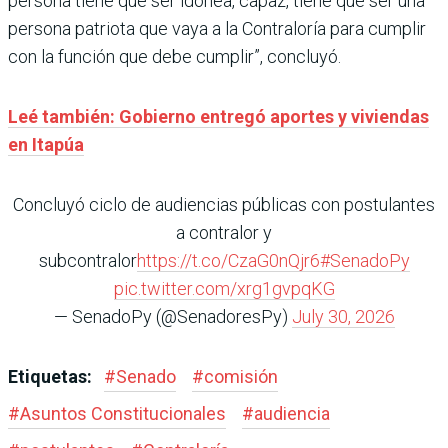
persona tiene que ser idónea, capaz, tiene que ser una
persona patriota que vaya a la Contraloría para cumplir
con la función que debe cumplir”, concluyó.
Leé también: Gobierno entregó aportes y viviendas
en Itapúa
Concluyó ciclo de audiencias públicas con postulantes
a contralor y
subcontralor
https://t.co/CzaG0nQjr6
#SenadoPy
pic.twitter.com/xrg1gvpqKG
— SenadoPy (@SenadoresPy)
July 30, 2026
Etiquetas:
#
Senado
#
comisión
#
Asuntos Constitucionales
#
audiencia