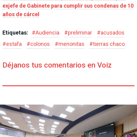
exjefe de Gabinete para cumplir sus condenas de 10
años de cárcel
Etiquetas:
#
Audiencia
#
preliminar
#
acusados
#
estafa
#
colonos
#
menonitas
#
tierras chaco
Déjanos tus comentarios en Voiz