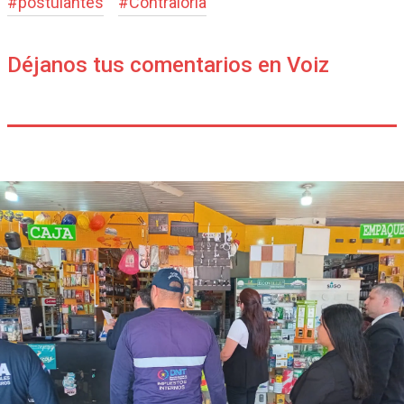
#
postulantes
#
Contraloría
Déjanos tus comentarios en Voiz