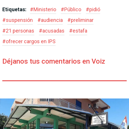
Etiquetas:
#
Ministerio
#
Público
#
pidió
#
suspensión
#
audiencia
#
preliminar
#
21 personas
#
acusadas
#
estafa
#
ofrecer cargos en IPS
Déjanos tus comentarios en Voiz