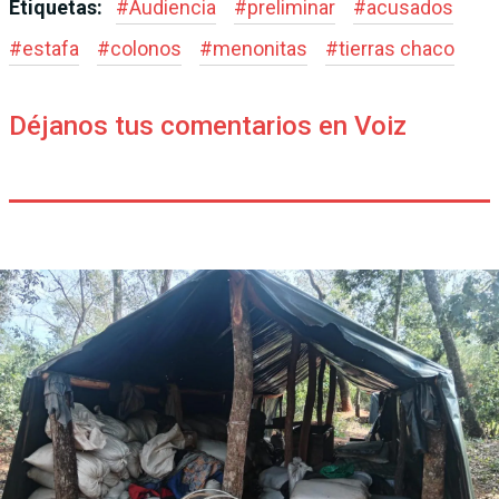
Etiquetas:
#
Audiencia
#
preliminar
#
acusados
#
estafa
#
colonos
#
menonitas
#
tierras chaco
Déjanos tus comentarios en Voiz