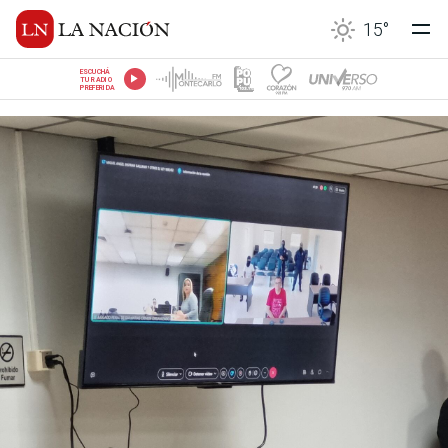
15
°
ESCUCHÁ
TU RADIO
PREFERIDA