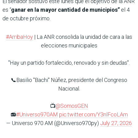
El senador sostuvo este lunes que el objetivo de la ANR
es “
ganar en la mayor cantidad de municipios”
el 4
de octubre próximo.
#ArribaHoy
| La ANR consolida la unidad de cara a las
elecciones municipales
"Hay un partido fortalecido, renovado y sin deudas".
📞Basilio "Bachi" Núñez, presidente del Congreso
Nacional.
📺
@SomosGEN
📻
#Universo970AM
pic.twitter.com/Y3nlFcoLAm
— Universo 970 AM (@Universo970py)
July 27, 2026