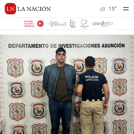
15
°
ESCUCHÁ
TU RADIO
PREFERIDA