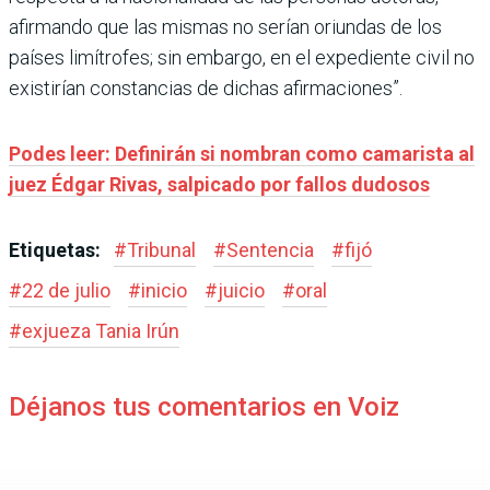
afirmando que las mismas no serían oriundas de los
países limítrofes; sin embargo, en el expediente civil no
existirían constancias de dichas afirmaciones”.
Podes leer: Definirán si nombran como camarista al
juez Édgar Rivas, salpicado por fallos dudosos
Etiquetas:
#
Tribunal
#
Sentencia
#
fijó
#
22 de julio
#
inicio
#
juicio
#
oral
#
exjueza Tania Irún
Déjanos tus comentarios en Voiz