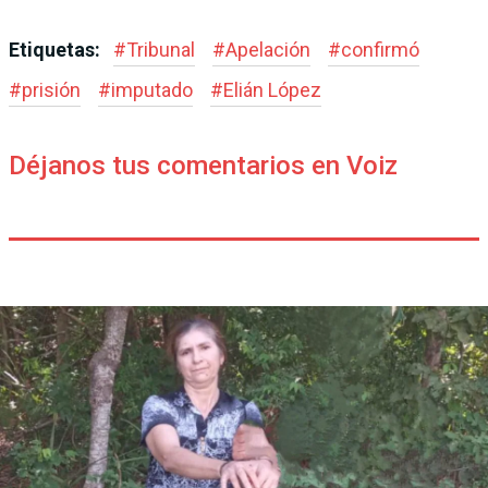
Etiquetas:
#
Tribunal
#
Apelación
#
confirmó
#
prisión
#
imputado
#
Elián López
Déjanos tus comentarios en Voiz