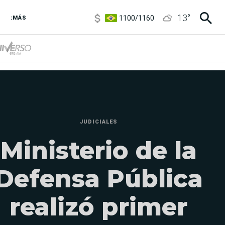
1100
/
1160
13
°
3,8
/
4
:MÁS
6850
/
7200
5900
/
5960
JUDICIALES
Ministerio de la
Defensa Pública
realizó primer