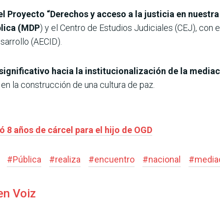
del Proyecto “Derechos y acceso a la justicia en nuest
blica (MDP
) y el Centro de Estudios Judiciales (CEJ), con
sarrollo (AECID).
significativo hacia la institucionalización de la media
l en la construcción de una cultura de paz.
ió 8 años de cárcel para el hijo de OGD
#
Pública
#
realiza
#
encuentro
#
nacional
#
media
en Voiz