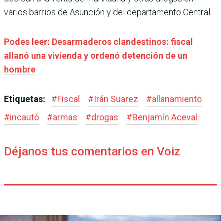
varios barrios de Asunción y del departamento Central.
Podes leer: Desarmaderos clandestinos: fiscal
allanó una vivienda y ordenó detención de un
hombre
Etiquetas:
#
Fiscal
#
Irán Suarez
#
allanamiento
#
incautó
#
armas
#
drogas
#
Benjamín Aceval
Déjanos tus comentarios en Voiz