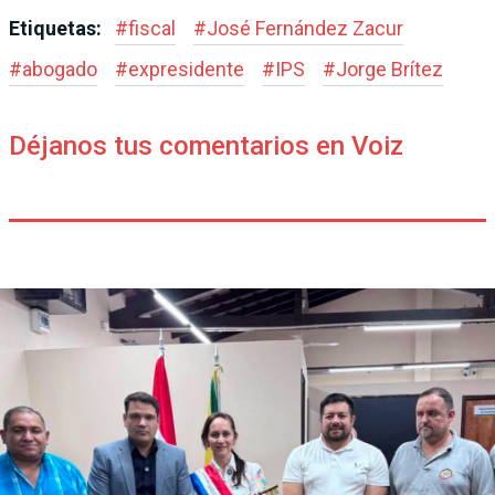
Etiquetas:
#
fiscal
#
José Fernández Zacur
#
abogado
#
expresidente
#
IPS
#
Jorge Brítez
Déjanos tus comentarios en Voiz