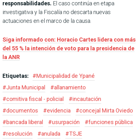
responsabilidades.
El caso continúa en etapa
investigativa y la Fiscalía no descarta nuevas
actuaciones en el marco de la causa.
Siga informado con: Horacio Cartes lidera con más
del 55 % la intención de voto para la presidencia de
la ANR
Etiquetas:
#
Municipalidad de Ypané
#
Junta Municipal
#
allanamiento
#
comitiva fiscal - policial
#
incautación
#
documentos
#
evidencia
#
concejal Mirta Oviedo
#
bancada liberal
#
usurpación
#
funciones pública
#
resolución
#
anulada
#
TSJE