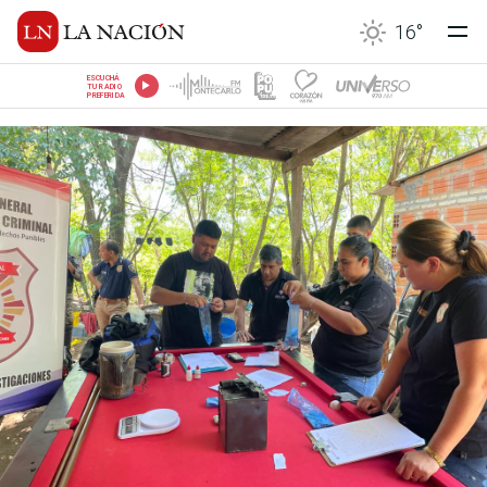
16
°
ESCUCHÁ
TU RADIO
PREFERIDA