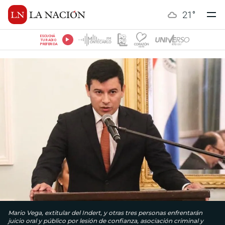
21
°
ESCUCHÁ
TU RADIO
PREFERIDA
Mario Vega, extitular del Indert, y otras tres personas enfrentarán
juicio oral y público por lesión de confianza, asociación criminal y