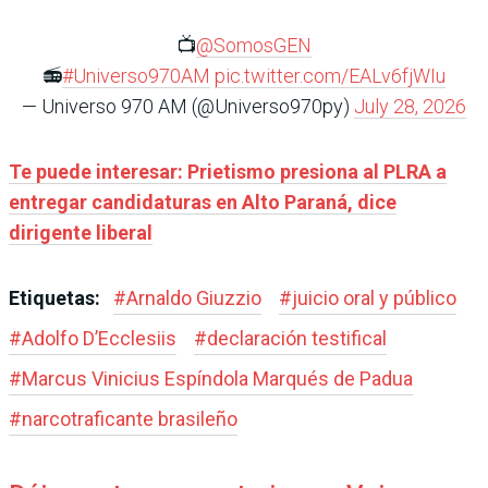
📺
@SomosGEN
📻
#Universo970AM
pic.twitter.com/EALv6fjWIu
— Universo 970 AM (@Universo970py)
July 28, 2026
Te puede interesar: Prietismo presiona al PLRA a
entregar candidaturas en Alto Paraná, dice
dirigente liberal
Etiquetas:
#
Arnaldo Giuzzio
#
juicio oral y público
#
Adolfo D’Ecclesiis
#
declaración testifical
#
Marcus Vinicius Espíndola Marqués de Padua
#
narcotraficante brasileño