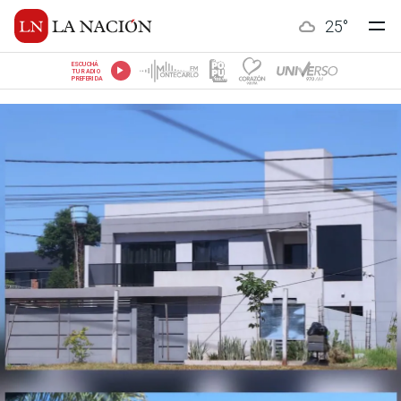
25
°
ESCUCHÁ
TU RADIO
PREFERIDA