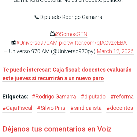
📞Diputado Rodrigo Gamarra.
📺
@SomosGEN
📻
#Universo970AM
pic.twitter.com/qIAGvzeEBA
— Universo 970 AM (@Universo970py)
March 12, 2026
Te puede interesar: Caja fiscal: docentes evaluarán
este jueves si recurrirán a un nuevo paro
Etiquetas:
#
Rodrigo Gamarra
#
diputado
#
reforma
#
Caja Fiscal
#
Silvio Piris
#
sindicalista
#
docentes
Déjanos tus comentarios en Voiz