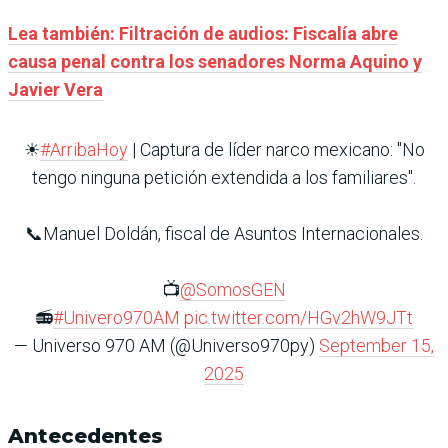
Lea también: Filtración de audios: Fiscalía abre
causa penal contra los senadores Norma Aquino y
Javier Vera
☀
#ArribaHoy
| Captura de líder narco mexicano: "No
tengo ninguna petición extendida a los familiares".
📞Manuel Doldán, fiscal de Asuntos Internacionales.
📺
@SomosGEN
📻
#Univero970AM
pic.twitter.com/HGv2hW9JTt
— Universo 970 AM (@Universo970py)
September 15,
2025
Antecedentes