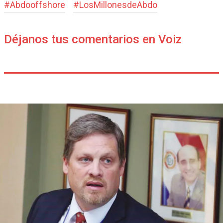
#
Abdooffshore
#
LosMillonesdeAbdo
Déjanos tus comentarios en Voiz