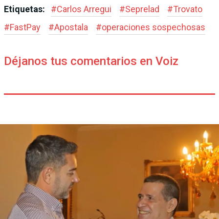
Etiquetas:
#
Carlos Arregui
#
Seprelad
#
Trovato
#
FastPay
#
Apostala
#
operaciones sospechosas
Déjanos tus comentarios en Voiz