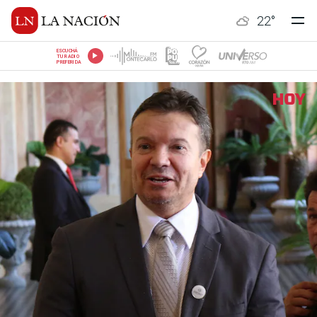
22
°
ESCUCHÁ
TU RADIO
PREFERIDA