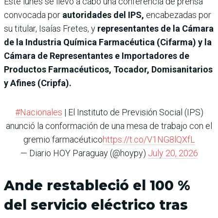
Este lunes se llevó a cabo una conferencia de prensa
convocada por
autoridades del IPS,
encabezadas por
su titular, Isaías Fretes, y
representantes de
la Cámara
de la Industria Química Farmacéutica (Cifarma) y la
Cámara de Representantes e Importadores de
Productos Farmacéuticos, Tocador, Domisanitarios
y Afines (Cripfa).
#Nacionales
| El Instituto de Previsión Social (IPS)
anunció la conformación de una mesa de trabajo con el
gremio farmacéutico
https://t.co/V1NG8lQXfL
— Diario HOY Paraguay (@hoypy)
July 20, 2026
Ande restableció el 100 %
del servicio eléctrico tras