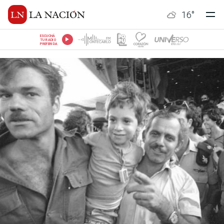
16
°
ESCUCHÁ
TU RADIO
PREFERIDA