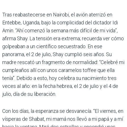
Tras reabastecerse en Nai­robi, el avión aterrizó en
Entebbe, Uganda, bajo la complicidad del dictador Idi
Amin. “Ahí comenzó la semana más difícil de mi vida”,
afirma Shay. La ten­sión era extrema; recuerda ver cómo
golpeaban a un cien­tífico secuestrado. En ese
panorama, el 2 de julio, Shay cumplió seis años. Su
madre rescató un fragmento de nor­malidad: “Celebré mi
cum­pleaños allí con unos cara­melos toffee que ella
tenía”. Debido a esto, hoy celebra su nacimiento tres
veces al año: en la fecha hebrea, el 2 de julio y el 4 de
julio, día de su libe­ración.
Con los días, la esperanza se desvanecía. “El viernes, en
vísperas de Shabat, mi mamá nos llevó a mi papá y a mí
hacia la ventana. Miró dos estrellas y encendió unas