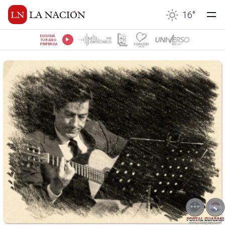
16
°
ESCUCHÁ
TU RADIO
PREFERIDA