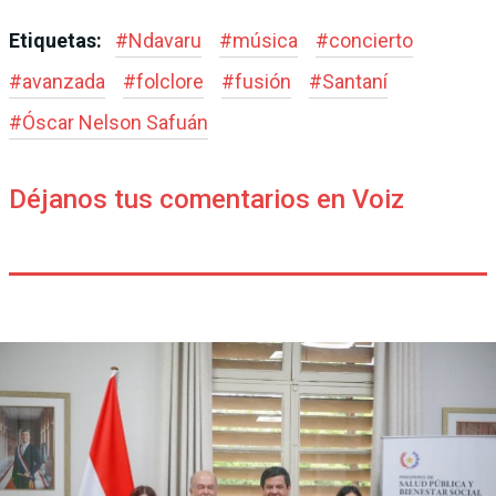
Etiquetas:
#
Ndavaru
#
música
#
concierto
#
avanzada
#
folclore
#
fusión
#
Santaní
#
Óscar Nelson Safuán
Déjanos tus comentarios en Voiz