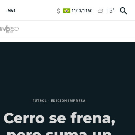
1100
/
1160
15
°
3,8
/
4
:MÁS
6850
/
7200
5900
/
5960
FÚTBOL - EDICIÓN IMPRESA
Cerro se frena,
pero suma un