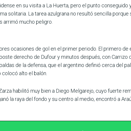
idense en su visita a La Huerta, pero el punto conseguido y
rma solitaria. La tarea azulgrana no resultó senci­lla porqu
s arrimó mucho peligro.
ores ocasiones de gol en el primer periodo. El pri­mero de e
poste derecho de Dufour y minu­tos después, con Carrizo
aldas de la defensa, que el argentino definió cerca del palo
 colocó alto el balón.
Zarza habilitó muy bien a Diego Melgarejo, cuyo fuerte re
 ganó la raya del fondo y su centro al medio, encontró a A