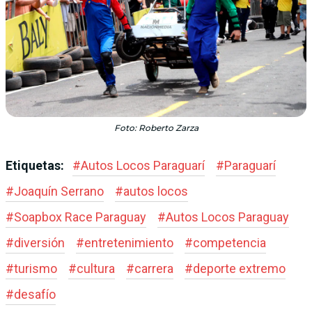
Foto: Roberto Zarza
Etiquetas:
#
Autos Locos Paraguarí
#
Paraguarí
#
Joaquín Serrano
#
autos locos
#
Soapbox Race Paraguay
#
Autos Locos Paraguay
#
diversión
#
entretenimiento
#
competencia
#
turismo
#
cultura
#
carrera
#
deporte extremo
#
desafío