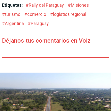
Etiquetas:
#
Rally del Paraguay
#
Misiones
#
turismo
#
comercio
#
logística regional
#
Argentina
#
Paraguay
Déjanos tus comentarios en Voiz