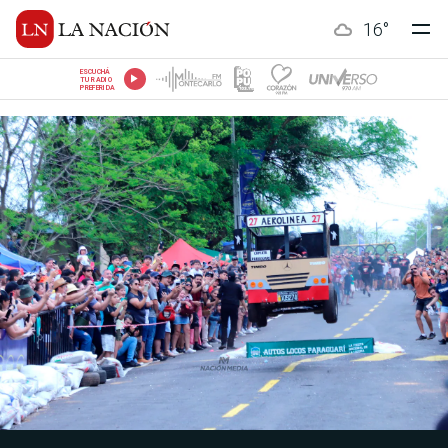
16
°
ESCUCHÁ
TU RADIO
PREFERIDA