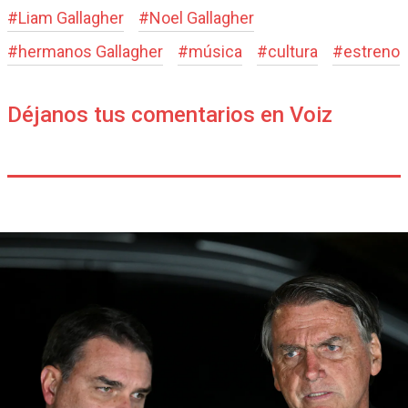
#
Liam Gallagher
#
Noel Gallagher
#
hermanos Gallagher
#
música
#
cultura
#
estreno
Déjanos tus comentarios en Voiz