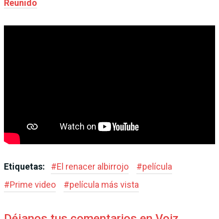
Reunido
Etiquetas:
#
El renacer albirrojo
#
película
#
Prime video
#
película más vista
Déjanos tus comentarios en Voiz