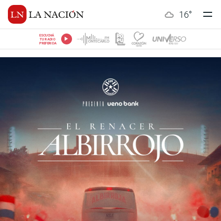
16
°
ESCUCHÁ
TU RADIO
PREFERIDA