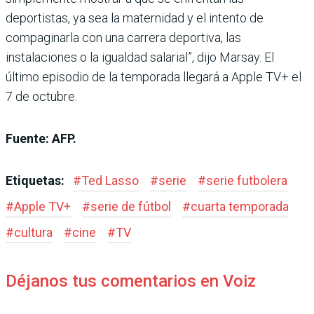
deportistas, ya sea la maternidad y el intento de
compaginarla con una carrera deportiva, las
instalaciones o la igualdad salarial”, dijo Marsay. El
último episodio de la temporada llegará a Apple TV+ el
7 de octubre.
Fuente: AFP.
Etiquetas:
#
Ted Lasso
#
serie
#
serie futbolera
#
Apple TV+
#
serie de fútbol
#
cuarta temporada
#
cultura
#
cine
#
TV
Déjanos tus comentarios en Voiz