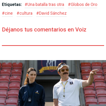
Etiquetas:
#
Una batalla tras otra
#
Globos de Oro
#
cine
#
cultura
#
David Sánchez
Déjanos tus comentarios en Voiz