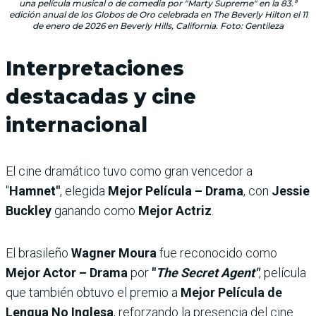
una película musical o de comedia por "Marty Supreme" en la 83.ª
edición anual de los Globos de Oro celebrada en The Beverly Hilton el 11
de enero de 2026 en Beverly Hills, California. Foto: Gentileza
Interpretaciones
destacadas y cine
internacional
El cine dramático tuvo como gran vencedor a
"
Hamnet"
, elegida
Mejor Película – Drama
, con
Jessie
Buckley
ganando como
Mejor Actriz
.
El brasileño
Wagner Moura
fue reconocido como
Mejor Actor – Drama
por
"
The Secret Agent"
, película
que también obtuvo el premio a
Mejor Película de
Lengua No Inglesa
, reforzando la presencia del cine