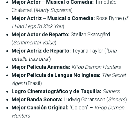
Mejor Actor – Musical o Comedia:
Timothée
Chalamet (
Marty Supreme
)
Mejor Actriz – Musical o Comedia:
Rose Byrne (
If
I Had Legs I’d Kick You
)
Mejor Actor de Reparto:
Stellan Skarsgård
(
Sentimental Value
)
Mejor Actriz de Reparto:
Teyana Taylor (
“Una
batalla tras otra”
)
Mejor Película Animada:
KPop Demon Hunters
Mejor Película de Lengua No Inglesa:
The Secret
Agent
(Brasil)
Logro Cinematográfico y de Taquilla:
Sinners
Mejor Banda Sonora:
Ludwig Göransson (
Sinners
)
Mejor Canción Original:
“Golden” –
KPop Demon
Hunters