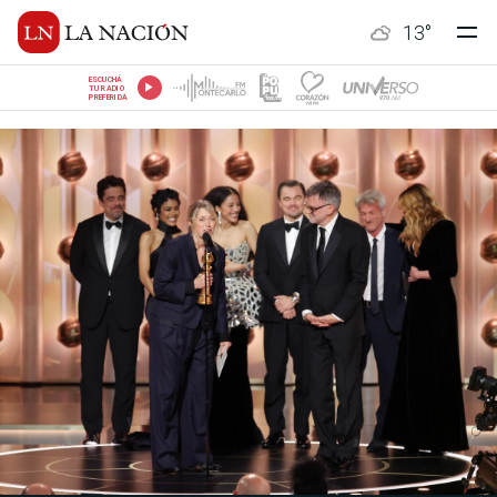
13
°
ESCUCHÁ
TU RADIO
PREFERIDA