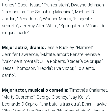
trenes”; Oscar Isaac, “Frankenstein”; Dwayne Johnson,
“La máquina: The Smashing Machine”; Michael B.
Jordan, “Pecadores”; Wagner Moura, “El agente
secreto”; Jeremy Allen White, “Springsteen: Música de
ninguna parte”
Mejor actriz, drama:
Jessie Buckley, “Hamnet”;
Jennifer Lawrence, “Mátate, amor”; Renate Reinsve,
“Valor sentimental”; Julia Roberts, “Cacería de brujas”;
Tessa Thompson, “Hedda”; Eva Victor, “Lo siento,
cariño”.
Mejor actor, musical o comedia:
Timothée Chalamet,
“Marty Supreme”; George Clooney, “Jay Kelly”;
Leonardo DiCaprio, “Una batalla tras otra”; Ethan Hawke,
“Blue Moon”; Lee Byung-hun, “No other choice”; Jesse