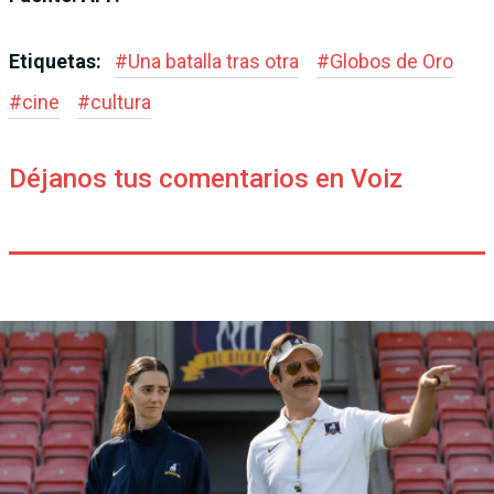
Etiquetas:
#
Una batalla tras otra
#
Globos de Oro
#
cine
#
cultura
Déjanos tus comentarios en Voiz