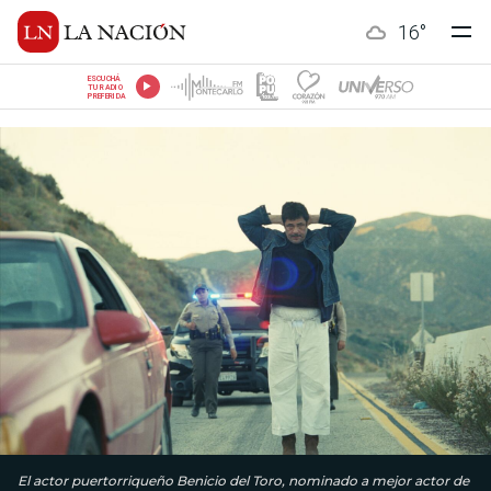
16
°
ESCUCHÁ
TU RADIO
PREFERIDA
El actor puertorriqueño Benicio del Toro, nominado a mejor actor de