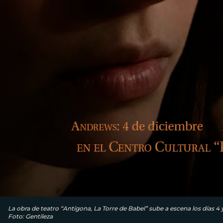
La obra de teatro “Antígona, La Torre de Babel” sube a escena los días 4
Foto: Gentileza