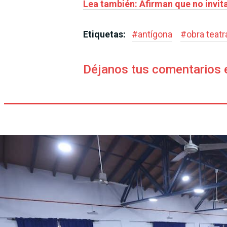
Lea también: Afirman que no invit
Etiquetas:
#
antígona
#
obra teatr
Déjanos tus comentarios 