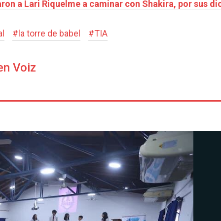
aron a Lari Riquelme a caminar con Shakira, por sus di
al
#
la torre de babel
#
TIA
en Voiz