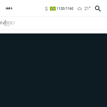
1120
/
1160
21
°
3,6
/
3,9
:MÁS
6850
/
7200
5920
/
5970