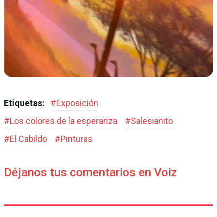
Etiquetas:
#
Exposición
#
Los colores de la esperanza
#
Salesianito
#
El Cabildo
#
Pinturas
Déjanos tus comentarios en Voiz