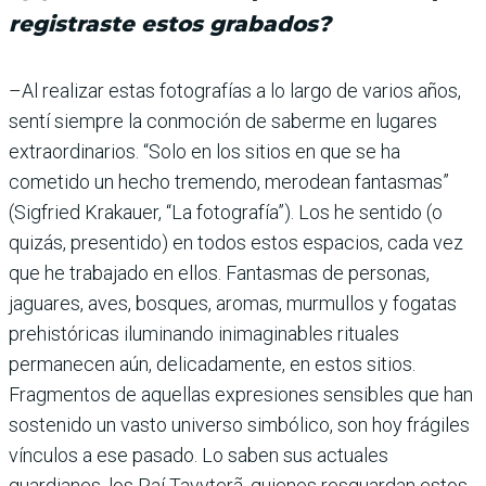
registraste estos grabados?
–Al realizar estas foto­grafías a lo largo de varios años,
sentí siempre la con­moción de saberme en luga­res
extraordinarios. “Solo en los sitios en que se ha
cometido un hecho tre­mendo, merodean fantas­mas”
(Sigfried Krakauer, “La fotografía”). Los he sentido (o
quizás, presen­tido) en todos estos espa­cios, cada vez
que he tra­bajado en ellos. Fantasmas de personas,
jaguares, aves, bosques, aromas, murmu­llos y fogatas
prehistóri­cas iluminando inimagina­bles rituales
permanecen aún, delicadamente, en estos sitios.
Fragmentos de aquellas expresiones sensi­bles que han
sostenido un vasto universo simbólico, son hoy frágiles
vínculos a ese pasado. Lo saben sus actuales
guardianes, los Paí Tavyterã, quienes resguar­dan estos