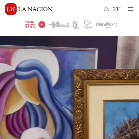
21
°
ESCUCHÁ
TU RADIO
PREFERIDA