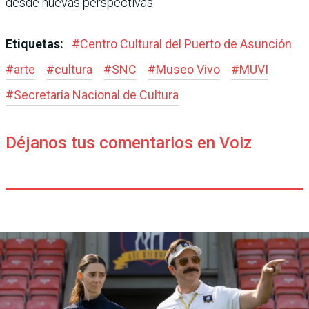
desde nuevas perspectivas.
Etiquetas:
#
Centro Cultural del Puerto de Asunción
#
arte
#
cultura
#
SNC
#
Museo Vivo
#
MUVI
#
Secretaría Nacional de Cultura
Déjanos tus comentarios en Voiz