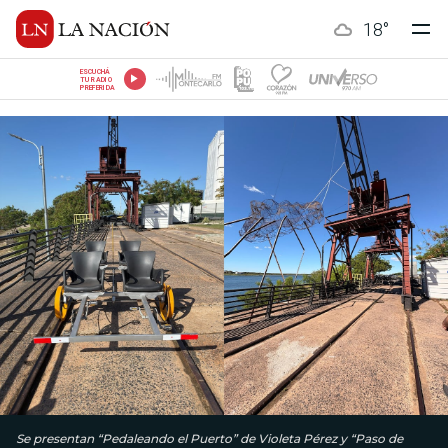
18
°
ESCUCHÁ
TU RADIO
PREFERIDA
Se presentan “Pedaleando el Puerto” de Violeta Pérez y “Paso de