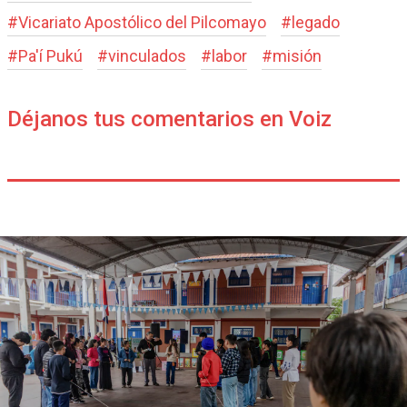
#
Vicariato Apostólico del Pilcomayo
#
legado
#
Pa'í Pukú
#
vinculados
#
labor
#
misión
Déjanos tus comentarios en Voiz