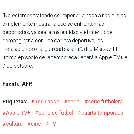
“No estamos tratando de imponerle nada a nadie, sino
simplemente mostrar a qué se enfrentan las
deportistas, ya sea la maternidad y el intento de
compaginarla con una carrera deportiva, las
instalaciones o la igualdad salarial”, dijo Marsay. El
último episodio de la temporada llegará a Apple TV+ el
7 de octubre.
Fuente: AFP.
Etiquetas:
#
Ted Lasso
#
serie
#
serie futbolera
#
Apple TV+
#
serie de fútbol
#
cuarta temporada
#
cultura
#
cine
#
TV