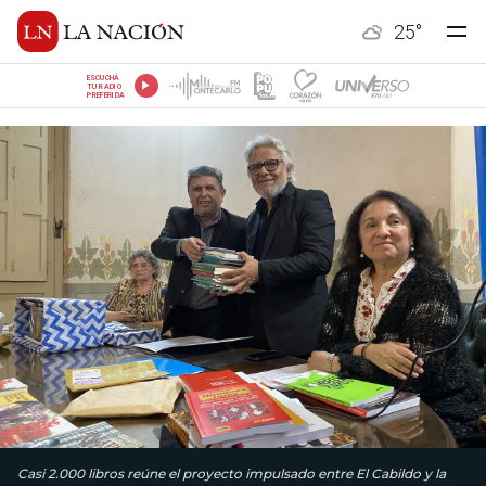
25
°
ESCUCHÁ
TU RADIO
PREFERIDA
Casi 2.000 libros reúne el proyecto impulsado entre El Cabildo y la