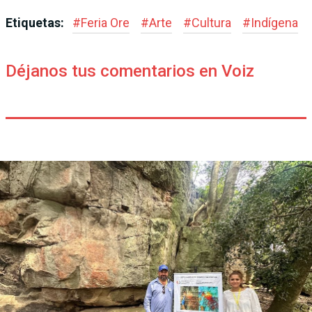
Etiquetas:
#
Feria Ore
#
Arte
#
Cultura
#
Indígena
Déjanos tus comentarios en Voiz