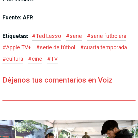
Fuente: AFP.
Etiquetas:
#
Ted Lasso
#
serie
#
serie futbolera
#
Apple TV+
#
serie de fútbol
#
cuarta temporada
#
cultura
#
cine
#
TV
Déjanos tus comentarios en Voiz