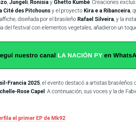
nzo
,
Jungeli
,
Ronisia
y
Ghetto Kumbé
. Creaciones exclus
a Cité des Pitchouns
y el proyecto
Kira e a Ribanceira
, 
affiche, diseñada por el brasileño
Rafael Silveira
, y la ins
 del festival con elementos vegetales, añadieron un toque
il-Francia 2025
, el evento destacó a artistas brasileño
chelle-Rose Capel
. A continuación, sus voces y la de Fab
rfila el primer EP de Mk92