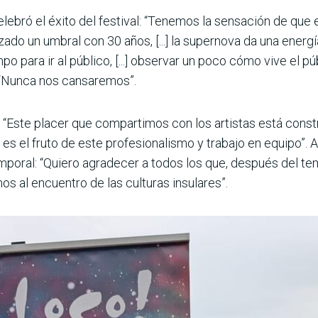
elebró el éxito del festival: “Tenemos la sensación de que e
ado un umbral con 30 años, [...] la supernova da una energía
 para ir al público, [...] observar un poco cómo vive el públ
: “Nunca nos cansaremos”.
o: “Este placer que compartimos con los artistas está con
es el fruto de este profesionalismo y trabajo en equipo”. A
mporal: “Quiero agradecer a todos los que, después del t
mos al encuentro de las culturas insulares”.