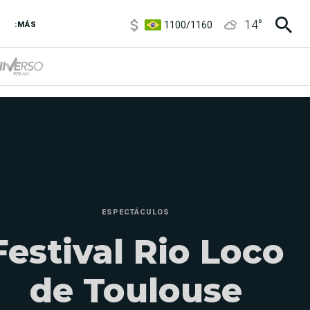
1100
/
1160
14
°
3,8
/
4
:MÁS
6850
/
7200
5900
/
5960
ESPECTÁCULOS
Festival Rio Loco
de Toulouse