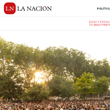
POLÍTIC
ELEGÍ Y
ESCUC
TU RADIO
PREF