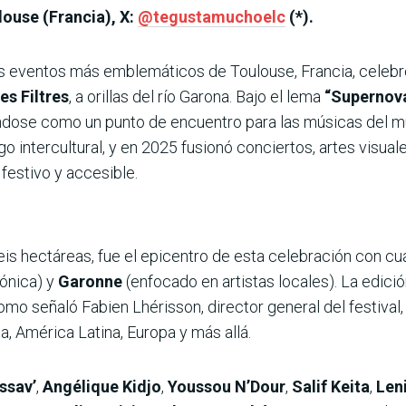
ouse (Francia), X:
@tegustamuchoelc
(*).
os eventos más emblemáticos de Toulouse, Francia, celebr
es Filtres
, a orillas del río Garona. Bajo el lema
“Supernov
dándose como un punto de encuentro para las músicas del 
o intercultural, y en 2025 fusionó conciertos, artes visual
festivo y accesible.
seis hectáreas, fue el epicentro de esta celebración con c
ónica) y
Garonne
(enfocado en artistas locales). La edici
como señaló Fabien Lhérisson, director general del festival,
a, América Latina, Europa y más allá.
ssav’
,
Angélique Kidjo
,
Youssou N’Dour
,
Salif Keita
,
Len