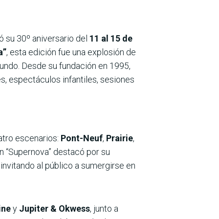
ó su 30º aniversario del
11 al 15 de
a”
, esta edición fue una explosión de
mundo. Desde su fundación en 1995,
es, espectáculos infantiles, sesiones
uatro escenarios:
Pont-Neuf
,
Prairie
,
ón “Supernova” destacó por su
 invitando al público a sumergirse en
ine
y
Jupiter & Okwess
, junto a