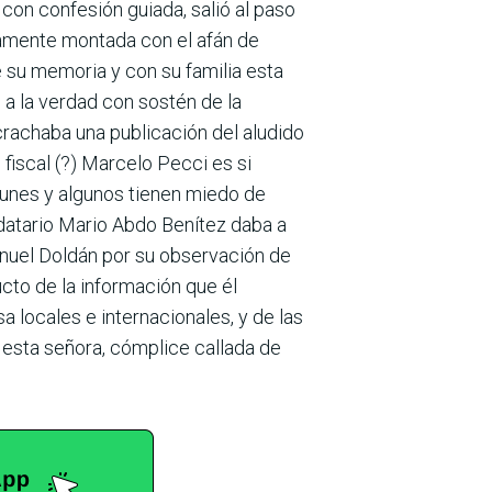
 con confesión guiada, salió al paso
ramente montada con el afán de
e su memoria y con su familia esta
 a la verdad con sostén de la
rachaba una publicación del aludido
 fiscal (?) Marcelo Pecci es si
punes y algu­nos tienen miedo de
ndatario Mario Abdo Bení­tez daba a
anuel Doldán por su observación de
cto de la información que él
 locales e internacionales, y de las
 esta señora, cóm­plice callada de