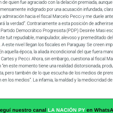
n de quien fue agraciado con la delación premiada, aun­que
Inmensamente indignado por una acusación infundada, cla­
 admiración hacia el fis­cal Marcelo Pecci y me duele ant
ará la verdad”. Contrariamente a esta posición de adherirse
el Partido Democrático Progresista (PDP) Desirée Masi esc
ste tuit repu­diable, manipulador, alevoso y premeditado del
 A este nivel llegan los fiscales en Paraguay. Se creen im
n aquella época, la aliada incondicio­nal del que fuera ma
Cartes y Pecci. Ahora, sin embargo, cuestiona al fiscal M
n “en este momento tiene una realidad distorsionada, produ
ta, pero también de lo que escucha de los medios de prensa
 en los medios”. La infamia, la maldad y la mediocridad de