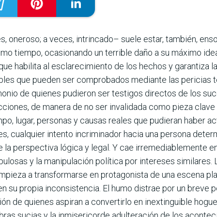
es, oneroso; a veces, intrincado– suele estar, también, en
smo tiempo, ocasionando un terrible daño a su máximo ideal 
ue habilita al esclarecimiento de los hechos y garantiza l
ables que pueden ser comprobados mediante las pericias té
monio de quienes pudieron ser testigos directos de los su
ciones, de manera de no ser invalidada como pieza clave de
iempo, lugar, personas y causas reales que pudieran haber
res, cualquier intento incri­minador hacia una persona deter
 la perspectiva lógica y legal. Y cae irremediablemente e
pulosas y la manipulación política por intereses similares.
empieza a transformarse en protagonista de una escena p
 en su propia inconsistencia. El humo distrae por un breve 
ón de quienes aspiran a convertirlo en inextinguible hogu
bras sucias y la inmiseri­corde adulteración de los acontec