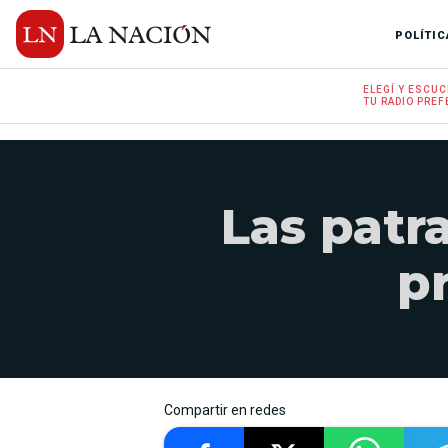
POLÍTIC
ELEGÍ Y
ESCUC
TU RADIO
PREF
Las patr
p
Compartir en redes