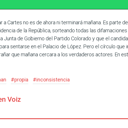
ar a Cartes no es de ahora ni terminará mañana. Es parte 
esidencia de la Repú­blica, sorteando todas las difamacion
ir la Junta de Gobierno del Partido Colorado y que el candi
para sentarse en el Palacio de López. Pero el círculo que i
xtrañar que mañana cercara a los verdaderos actores. En es
nan
#
propia
#
inconsistencia
en Voiz