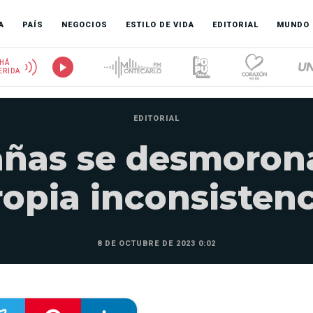
A
PAÍS
NEGOCIOS
ESTILO DE VIDA
EDITORIAL
MUNDO
HÁ
ERIDA
EDITORIAL
añas se desmoron
ropia inconsistenc
8 DE OCTUBRE DE 2023 0:02