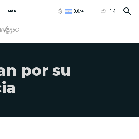
3,8
/
4
14
°
:MÁS
6850
/
7200
5900
/
5960
an por su
ia