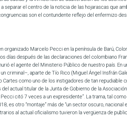
 a separar el centro de la noti­cia de las hojarascas que a
ongruencias son el contundente reflejo del enfermizo deseo
men orga­nizado Marcelo Pecci en la península de Barú, Col
imos días después de las declaraciones del colombiano Fra
murió el agente del Ministe­rio Público de nuestro país. En 
n criminal–, aparte de Tío Rico (Miguel Ángel Insfrán Galean
 Cartes como uno de los instigadores de tan repudiable cr
el actual titular de la Junta de Gobierno de la Asociació
o Pecci citó 7 veces a un expresidente”. La trama, tal com
18, es otro “montaje” más de “un sector oscuro, nacional e
rios al actual oficialismo tuvieron la ver­güenza de public