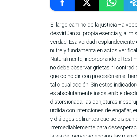
El largo camino de la justicia –a vec
desvirtúan su propia esencia y, al mi
verdad. Esa verdad resplan­deciente q
nutre y fundamenta en actos verifi­c
Naturalmente, incorporando el testi
no debe observar grietas ni contradic
que coinci­dir con precisión en el t
tal o cual acción. Sin estos indicado
es absolutamente insostenible desde
distorsionada, las conjeturas inescru
urdida con intenciones de engañar, 
y diálogos delirantes que se disipan
irremediable­mente para desesperaci
la vía del perverso engaño, las manio