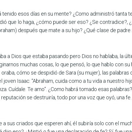
 tenido esos días en su mente? ¿Como administró tanta t
idió que lo haga, ¿cómo puede ser eso? ¿Se contradice?, ¿
raham) después que mate a su hijo? ¿Qué clase de padre 
a a Dios que estaba pasando pero Dios no hablaba, la últi
inarnos muchas cosas, lo que pensó, lo que hablo con su hi
e oraba, cómo se despidió de Sara (su mujer), las palabras q
joven Isaac: “Abraham, cuida como a tu vida a nuestro hij
za. Cuídale. Te amo”. ¿Como habrá tomado esas palabras? N
 reputación se destruiría, todo por una voz que oyó, una fe
e a sus criados que esperen ahí, él subiría solo con el mu
dijo eso? ¿Mintió o fue una declaración de fe? Sí, fue un