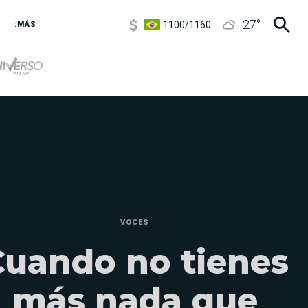
5900
/
5960
27
°
1100
/
1160
:MÁS
3,8
/
4
6850
/
7200
5900
/
5960
VOCES
Cuando no tienes
más nada que