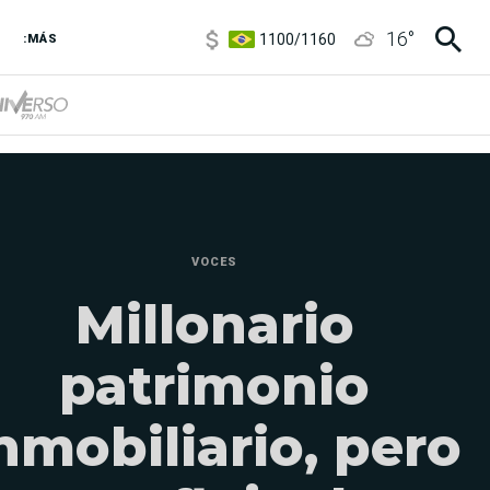
1100
/
1160
16
°
:MÁS
3,8
/
4
6850
/
7200
5900
/
5960
VOCES
Millonario
patrimonio
nmobiliario, pero